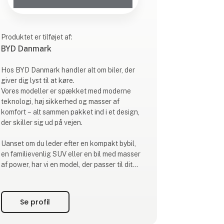
Produktet er tilføjet af:
BYD Danmark
Hos BYD Danmark handler alt om biler, der
giver dig lyst til at køre.
Vores modeller er spækket med moderne
teknologi, høj sikkerhed og masser af
komfort – alt sammen pakket ind i et design,
der skiller sig ud på vejen.
Uanset om du leder efter en kompakt bybil,
en familievenlig SUV eller en bil med masser
af power, har vi en model, der passer til dit
behov. Med intuitive skærme, smarte
assistentsystemer og detaljer, der gør
hverdagen nemmere, er BYD skabt til dig, der
Se profil
gerne vil have lidt ekstra glæde bag rattet.