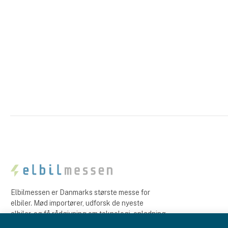
Elbilmessen er Danmarks største messe for
elbiler. Mød importører, udforsk de nyeste
elbiler, og få rådgivning om teknologi, opladning
og fremtidens mobilitet.