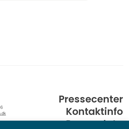
Kom forbi Hal J på Elbilmessen og oplev
BYD’s modeller på tæt hold – bland
Pressecenter
Kontaktinfo
26
.dk
Persondata