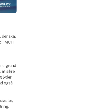
, der skal
ed i MCH
mme grund
 at sikre
g lyder
end også
siaster,
tring.