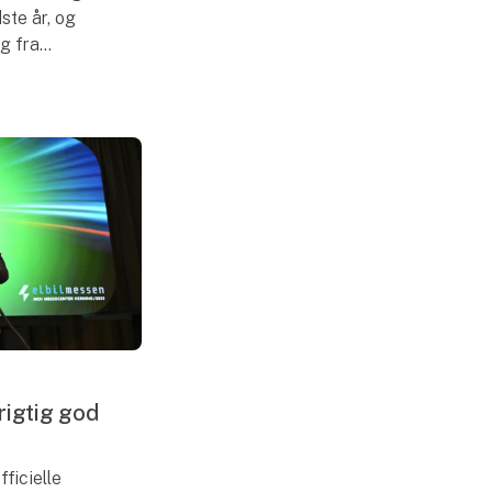
dste år, og
g fra
rker. Dermed
 at opleve
rigtig god
fficielle