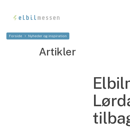
Forside
Nyheder og inspiration
Artikler
Elbi
Lørda
tilba