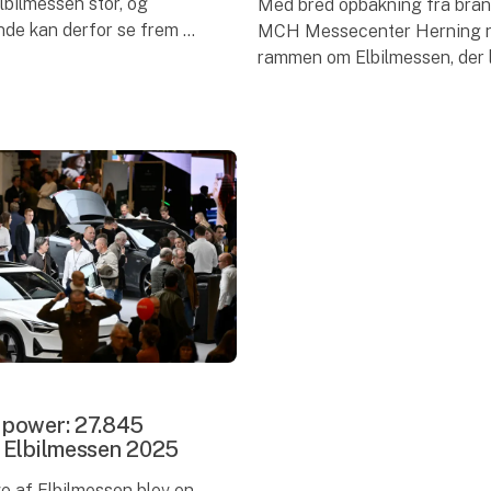
lbilmessen stor, og
Med bred opbakning fra bra
e kan derfor se frem til
MCH Messecenter Herning 
se blandt et væld af
rammen om Elbilmessen, der l
der blandt mange andre
samarbejde med brancheorga
Mobility Denmark og dennes
Messen finder sted
 power: 27.845
 Elbilmessen 2025
e af Elbilmessen blev en