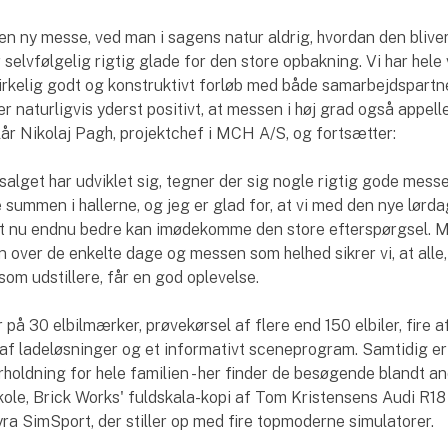
en ny messe, ved man i sagens natur aldrig, hvordan den blive
 selvfølgelig rigtig glade for den store opbakning. Vi har hele
irkelig godt og konstruktivt forløb med både samarbejdspartn
 er naturligvis yderst positivt, at messen i høj grad også appelle
år Nikolaj Pagh, projektchef i MCH A/S, og fortsætter:
tsalget har udviklet sig, tegner der sig nogle rigtig gode mes
 summen i hallerne, og jeg er glad for, at vi med den nye lørd
et nu endnu bedre kan imødekomme den store efterspørgsel. 
 over de enkelte dage og messen som helhed sikrer vi, at alle,
om udstillere, får en god oplevelse.
på 30 elbilmærker, prøvekørsel af flere end 150 elbiler, fire a
af ladeløsninger og et informativt sceneprogram. Samtidig er
rholdning for hele familien - her finder de besøgende blandt a
ole, Brick Works' fuldskala-kopi af Tom Kristensens Audi R18
a SimSport, der stiller op med fire topmoderne simulatorer.