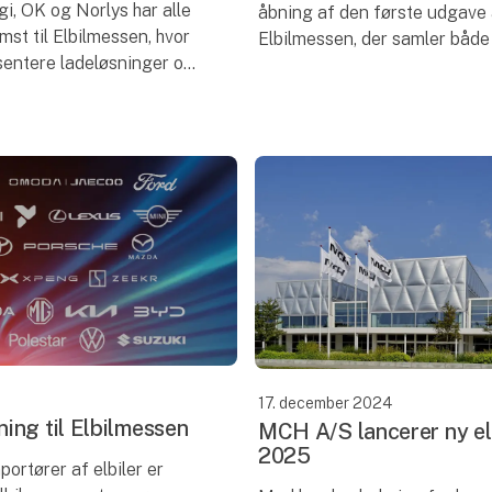
i, OK og Norlys har alle
åbning af den første udgave 
st til Elbilmessen, hvor
Elbilmessen, der samler både
sentere ladeløsninger og
nybegyndere og garvede elbi
e. Elbilmessen finder
i MCH Messecenter Herning.
ecenter Herning 24.-26
rift om bill
17. december 2024
ing til Elbilmessen
MCH A/S lancerer ny el
2025
portører af elbiler er