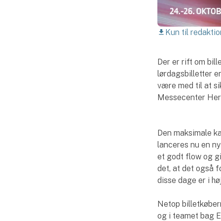
Kun til redaktio
download
Der er rift om bil
lørdagsbilletter e
være med til at s
Messecenter Hern
Den maksimale ka
lanceres nu en ny 
et godt flow og g
det, at det også f
disse dage er i hø
Netop billetkøber
og i teamet bag E