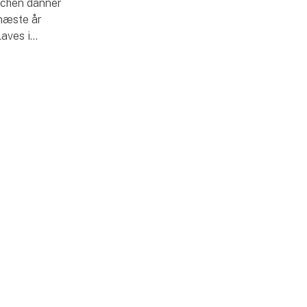
nchen danner
næste år
aves i
nisationen
 medlemmer.