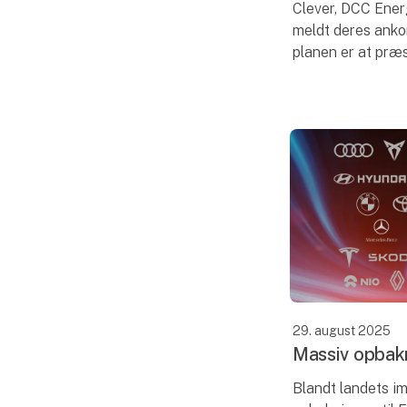
Clever, DCC Energ
meldt deres ankom
planen er at præ
tale om selvsamm
sted i MCH Mess
29. august 2025
Massiv opbakn
Blandt landets im