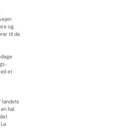
r
 vejen
ere og
rer til de
sedage
ags-
Med et
f landets
 en hal
ndet
 Le