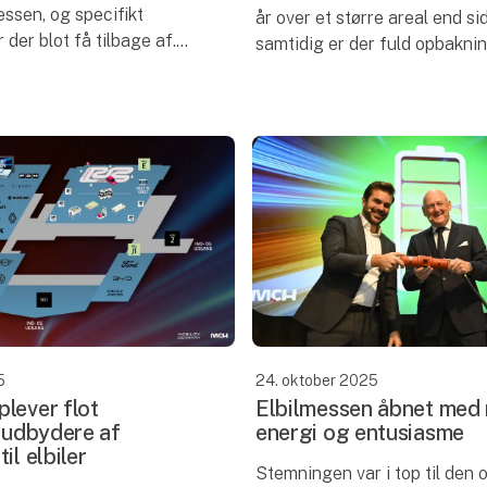
ssen, og specifikt
år over et større areal end si
r der blot få tilbage af.
samtidig er der fuld opbaknin
es nu en ny type billet,
branchen og de mange bilmæ
til at sikre, at f
kan de besøgende se frem til
bile
5
24. oktober 2025
plever flot
Elbilmessen åbnet med 
a udbydere af
energi og entusiasme
il elbiler
Stemningen var i top til den o