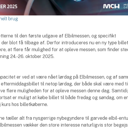
nelt brug
letterne til den første udgave af Elbilmessen, og specifikt
r der blot få tilbage af. Derfor introduceres nu en ny type billet
ikre, at flere får mulighed for at opleve messen, som finder st
ing 24.-26. oktober 2025.
pacitet er ved at være nået lørdag på Elbilmessen, og af sa
eftermiddagsbillet til netop lørdag, der både skal være med til
ive flere muligheden for at opleve messen denne dag. Samtidi
ortsat er muligt at købe billet til både fredag og søndag, om 
j kurs hos billetkøberne.
ne tæller alt fra nysgerrige nybegyndere til garvede elbil-entu
lbilmessen vækker den store interesse naturligvis stor begejs