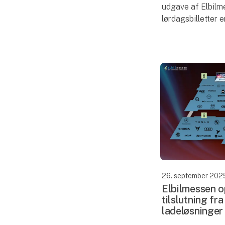
udgave af Elbilme
lørdagsbilletter e
Derfor introducer
der skal være med 
26. september 202
Elbilmessen o
tilslutning fr
ladeløsninger t