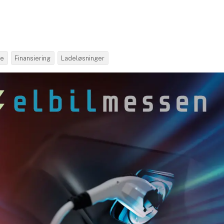
se
Finansiering
Ladeløsninger