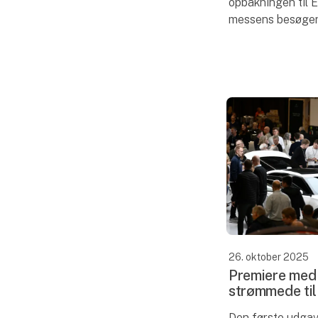
opbakningen til E
messens besøgend
at gå på opdagel
mærker. Det gæl
Toyota,
26. oktober 2025
Premiere med
strømmede til
Den første udgav