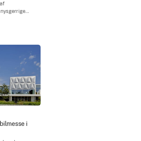
af
 nysgerrige
l-entusiaster
 Med stor
bilmesse i