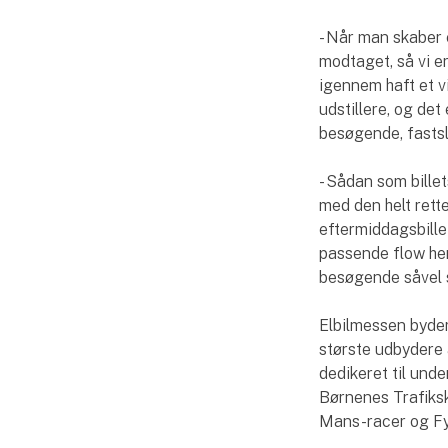
- Når man skaber 
modtaget, så vi er
igennem haft et v
udstillere, og det
besøgende, fastsl
- Sådan som bille
med den helt rette
eftermiddagsbill
passende flow hen
besøgende såvel s
Elbilmessen byder 
største udbydere 
dedikeret til unde
Børnenes Trafiksk
Mans-racer og Fyr