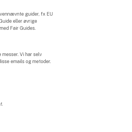
ovennævnte guider, fx EU
uide eller øvrige
 med Fair Guides.
 messer. Vi har selv
disse emails og metoder.
t.