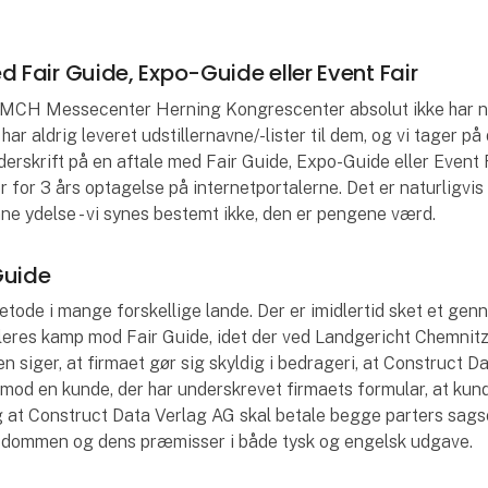
 Fair Guide, Expo-Guide eller Event Fair
at MCH Messecenter Herning Kongrescenter absolut ikke har 
ar aldrig leveret udstillernavne/-lister til dem, og vi tager p
rskrift på en aftale med Fair Guide, Expo-Guide eller Event Fa
for 3 års optagelse på internetportalerne. Det er naturligvis 
e ydelse - vi synes bestemt ikke, den er pengene værd.
Guide
tode i mange forskellige lande. Der er imidlertid sket et ge
eres kamp mod Fair Guide, idet der ved Landgericht Chemnitz
siger, at firmaet gør sig skyldig i bedrageri, at Construct D
mod en kunde, der har underskrevet firmaets formular, at kun
og at Construct Data Verlag AG skal betale begge parters sag
af dommen og dens præmisser i både tysk og engelsk udgave.