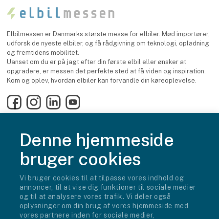
Elbilmessen er Danmarks største messe for elbiler. Mød importører,
udforsk de nyeste elbiler, og få rådgivning om teknologi, opladning
og fremtidens mobilitet.
Uanset om du er på jagt efter din første elbil eller ønsker at
opgradere, er messen det perfekte sted at få viden og inspiration.
Kom og oplev, hvordan elbiler kan forvandle din køreoplevelse.
Facebook
Instagram
LinkedIn
YouTube
Denne hjemmeside
Find os
MCH Messecenter Herning
bruger cookies
Vardevej 1
7400 Herning
Vi bruger cookies til at tilpasse vores indhold og
annoncer, til at vise dig funktioner til sociale medier
Kontakt os
og til at analysere vores trafik. Vi deler også
Telefon: +45 99 26 99 26
oplysninger om din brug af vores hjemmeside med
E-mail:
info@elbilmessen.dk
vores partnere inden for sociale medier,